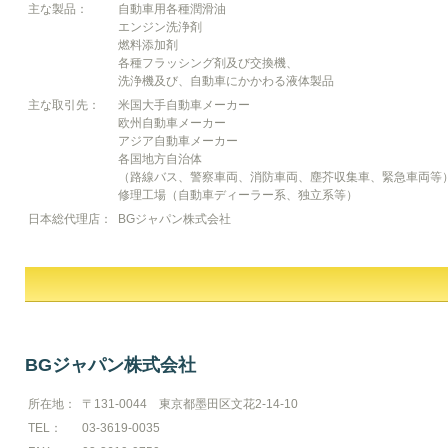
主な製品：
自動車用各種潤滑油
エンジン洗浄剤
燃料添加剤
各種フラッシング剤及び交換機、
洗浄機及び、自動車にかかわる液体製品
主な取引先：
米国大手自動車メーカー
欧州自動車メーカー
アジア自動車メーカー
各国地方自治体
（路線バス、警察車両、消防車両、塵芥収集車、緊急車両等
修理工場（自動車ディーラー系、独立系等）
日本総代理店：
BGジャパン株式会社
BGジャパン株式会社
所在地：
〒131-0044 東京都墨田区文花2-14-10
TEL：
03-3619-0035