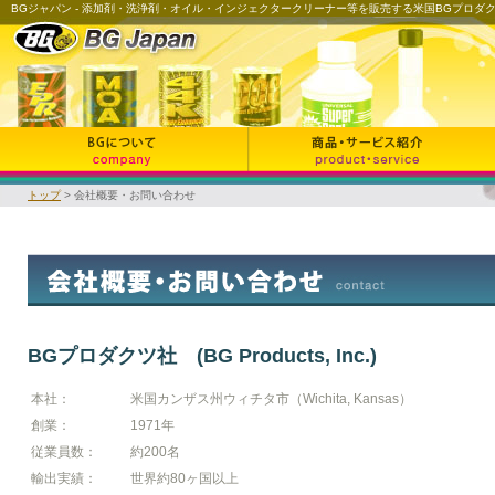
BGジャパン - 添加剤・洗浄剤・オイル・インジェクタークリーナー等を販売する米国BGプロダ
トップ
> 会社概要・お問い合わせ
BGプロダクツ社 (BG Products, Inc.)
本社：
米国カンザス州ウィチタ市（Wichita, Kansas）
創業：
1971年
従業員数：
約200名
輸出実績：
世界約80ヶ国以上