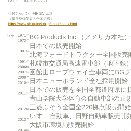
FAX：
03-3619-9750
損保ジャパン AIR認定工場
（優良整備業者の全国組織）
https://www.air-autoclub.jp/about/index.html
沿革：
1971年
BG Products Inc.（アメリカ本社
1972年
日本での販売開始
1981年
北海フォードトラクター全国販売
1991年
札幌市交通局高速電車部（地下鉄
2006年
函館山ロープウェイ全車両にBG
2007年
2008年
日本ニューホランド全社採用開始
2010年
日本での販売を全国全都道府県に
2011年
青山学院大学体育会自動車部の正
三菱ふそう全国全220拠点販売開始
2012年
いすゞ自動車、日野自動車販売開
2013年
大阪市環境局販売開始
2014年