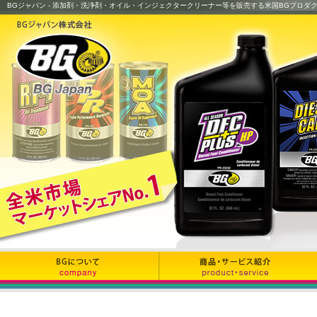
BGジャパン - 添加剤・洗浄剤・オイル・インジェクタークリーナー等を販売する米国BGプロダ