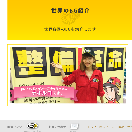
トップ
｜
BGについて
｜
商品・サ